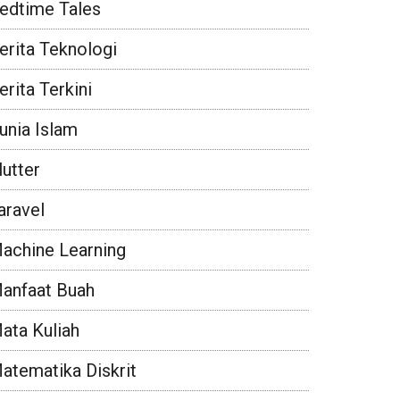
edtime Tales
erita Teknologi
erita Terkini
unia Islam
lutter
aravel
achine Learning
anfaat Buah
ata Kuliah
atematika Diskrit