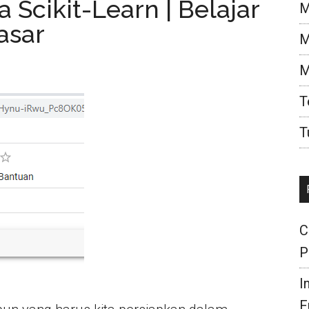
Scikit-Learn | Belajar
M
asar
M
M
T
T
C
P
I
F