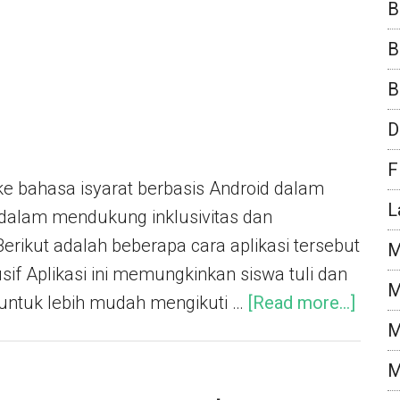
B
B
B
D
F
e bahasa isyarat berbasis Android dalam
L
dalam mendukung inklusivitas dan
 Berikut adalah beberapa cara aplikasi tersebut
M
sif Aplikasi ini memungkinkan siswa tuli dan
M
untuk lebih mudah mengikuti …
[Read more...]
M
M