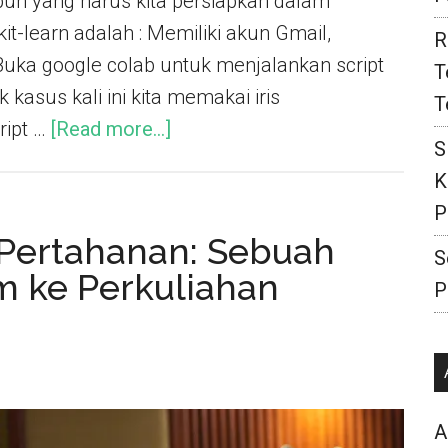
pun yang harus kita persiapkan dalam
t-learn adalah : Memiliki akun Gmail,
R
Buka google colab untuk menjalankan script
T
k kasus kali ini kita memakai iris
T
ript …
[Read more...]
S
K
P
 Pertahanan: Sebuah
S
 ke Perkuliahan
P
A