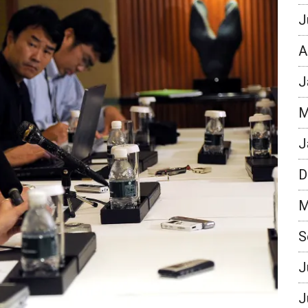
J
A
J
M
J
D
M
S
J
J