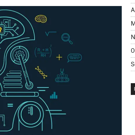
A
M
N
O
S