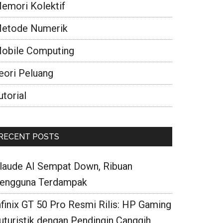
emori Kolektif
etode Numerik
obile Computing
eori Peluang
utorial
RECENT POSTS
laude AI Sempat Down, Ribuan
engguna Terdampak
nfinix GT 50 Pro Resmi Rilis: HP Gaming
uturistik dengan Pendingin Canggih