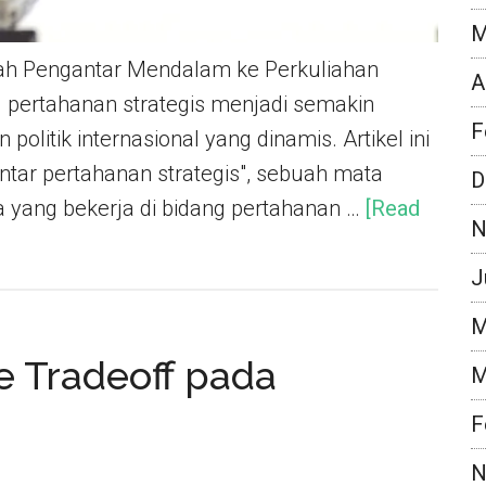
M
ah Pengantar Mendalam ke Perkuliahan
A
pertahanan strategis menjadi semakin
F
politik internasional yang dinamis. Artikel ini
ar pertahanan strategis", sebuah mata
D
a yang bekerja di bidang pertahanan …
[Read
N
J
M
e Tradeoff pada
M
F
N