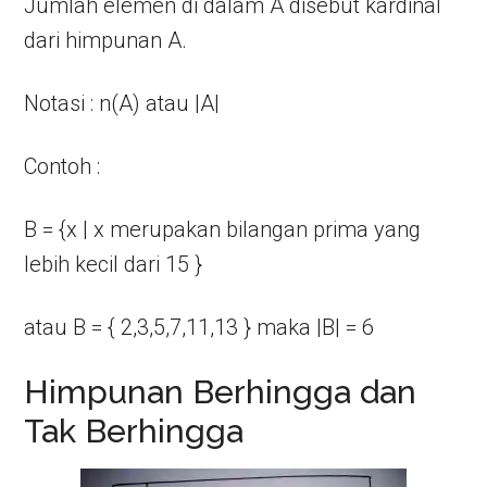
Jumlah elemen di dalam A disebut kardinal
dari himpunan A.
Notasi : n(A) atau |A|
Contoh :
B = {x | x merupakan bilangan prima yang
lebih kecil dari 15 }
atau B = { 2,3,5,7,11,13 } maka |B| = 6
Himpunan Berhingga dan
Tak Berhingga