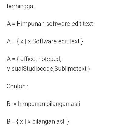
berhingga.
A = Himpunan sofrware edit text
A = { x | x Software edit text }
A = { office, noteped,
VisualStudiocode,Sublimetext }
Contoh :
B = himpunan bilangan asli
B = { x | x bilangan asli }